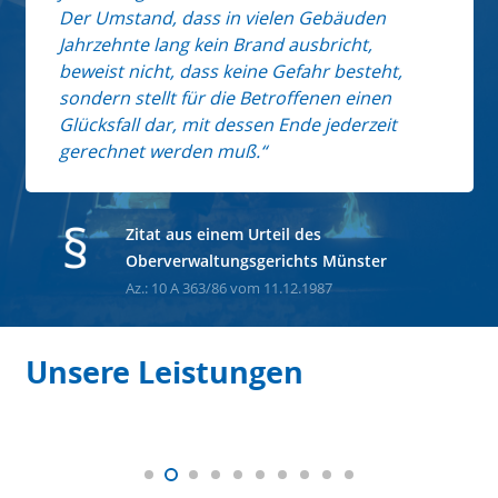
Der Umstand, dass in vielen Gebäuden
Jahrzehnte lang kein Brand ausbricht,
beweist nicht, dass keine Gefahr besteht,
sondern stellt für die Betroffenen einen
Glücksfall dar, mit dessen Ende jederzeit
gerechnet werden muß.
Zitat aus einem Urteil des
Oberverwaltungsgerichts Münster
Az.: 10 A 363/86 vom 11.12.1987
Unsere Leistungen
Stahlbeschichtung